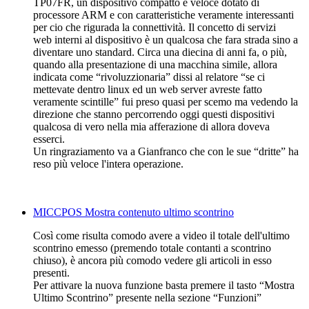
TP07FR, un dispositivo compatto e veloce dotato di
processore ARM e con caratteristiche veramente interessanti
per cio che rigurada la connettività. Il concetto di servizi
web interni al dispositivo è un qualcosa che fara strada sino a
diventare uno standard. Circa una diecina di anni fa, o più,
quando alla presentazione di una macchina simile, allora
indicata come “rivoluzzionaria” dissi al relatore “se ci
mettevate dentro linux ed un web server avreste fatto
veramente scintille” fui preso quasi per scemo ma vedendo la
direzione che stanno percorrendo oggi questi dispositivi
qualcosa di vero nella mia afferazione di allora doveva
esserci.
Un ringraziamento va a Gianfranco che con le sue “dritte” ha
reso più veloce l'intera operazione.
MICCPOS Mostra contenuto ultimo scontrino
Così come risulta comodo avere a video il totale dell'ultimo
scontrino emesso (premendo totale contanti a scontrino
chiuso), è ancora più comodo vedere gli articoli in esso
presenti.
Per attivare la nuova funzione basta premere il tasto “Mostra
Ultimo Scontrino” presente nella sezione “Funzioni”