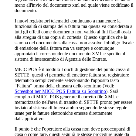
meno all'invio del documento xml nel quale viene codificato il
documento.
I nuovi registratori telematici continuano a mantenere la
funzionalità di stampa della fattura ma questa va considerata a
tutti gli effetti come documento non valido ai fini fiscali ossia
alla stregua di una copia di cortesia. Questo significa che la
stampa del documento sulla cassa non assolve l'obbligo fiscale
di emissione della fattura ma va sempre e comunque
approntato il corrispondente documento XML e spedito al
sistema di interscambio di Agenzia delle Entrate.
MICC POS è il modulo Touch di gestione del punto cassa di
SETTE, questi vi permette di emettere fattura su registratore
telematico semplicemente selezionando l'apposito tasto
“Fattura” prima della chiusura dello scontrino (Vedi:
Screeshot-per-MICC-POS-Fattura-su-Scontrino
). Sarà
compito di MICC POS generare il corretto file XML e
memorizzarlo nell'area di transito di SETTE pronto per essere
inviato al sistema di Interscambio seguendo le stesse regole
usate per le fatture elettroniche emesse direttamente
dall'applicativo.
Il punto è che l'operatore alla cassa non deve preoccuparsi di
cosa o come fare, questi seguirà le stesse procedure usate da