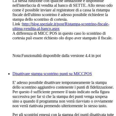
La stessa funzione con qualche limitazione è disponibile
nell'interfaccia di vendita al banco di SETTE. Allo stesso odo
come è possibile inviare al registratore di a cassa la ristampa
fiscale dell'ultimo scontrino è adesso possibile richiedere la
stampa dello scontrino di cortesia.
Link :
http://blog.speziale.it/post/Ristampa-scontrino-fiscale-
ultima-vendita-al-banco.aspx
A differenza di MICC POS in questo caso lo scontrino di
cortesia può essere richiesto olo dopo aver stampato il fiscale.
Nota:Funzionalità disponibile dalla versione 4.4 in poi
Disattivare stampa scontrino punti su MICCPOS
E' adesso possibile disattivare temporaneamente la stampa
dello scontrino aggiuntivo contenente i punti di fidelizzazione.
Per questo è sufficiente premere il tasto indicato nella figura
successiva per far si che la stampa dei punti venga sospesa
sino a quando il programma non verrà riavviato o ovviamente
non verrà riattivata premendo ulteriormente lo stesso tasto.
Per gli scontrini emessi con la stampa dei punti disattivata tutte