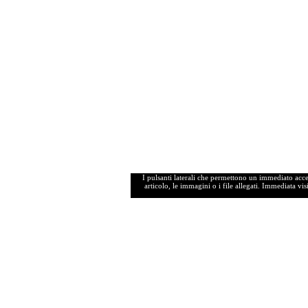
I pulsanti laterali che permettono un immediato access
articolo, le immagini o i file allegati. Immediata vis